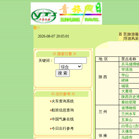
首 页
|
旅游服
2026-08-07 20:05:01
|
导游风采
※
※
搜索引擎
地
区
景点名称
关键词：
兵马俑博
华清池
华山
陕
西
碑林
城墙
大雁塔
※
※
出行参考
陕西历史
火车查询系统
秦始皇陵
省博物馆
航班信息查询
兰
州
兰州水车
中国气象在线
五泉山
白塔山
(含
今日出行参考
大佛寺
张
掖
马蹄寺