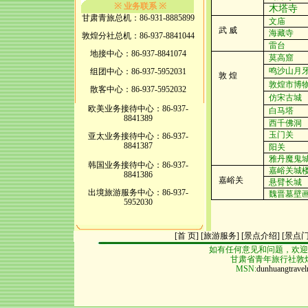
※
※
业务联系
木塔寺
甘肃青旅总机：86-931-8885899
文庙
武
威
海藏寺
敦煌分社总机：86-937-8841044
雷台
地接中心：86-937-8841074
莫高窟
鸣沙山月
组团中心：86-937-5952031
敦 煌
敦煌市博
散客中心：86-937-5952032
仿宋古城
欧美业务接待中心：86-937-
白马塔
8841389
西千佛洞
玉门关
亚太业务接待中心：86-937-
8841387
阳关
雅丹魔鬼
韩国业务接待中心：86-937-
嘉峪关城
8841386
嘉峪关
悬臂长城
出境旅游服务中心：86-937-
魏晋墓壁
5952030
[首 页]
[旅游服务]
[景点介绍]
[
景点
如有任何意见和问题，欢迎
甘肃省青年旅行社敦煌分
MSN:
dunhuangtrave