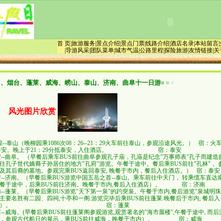
首 页
|
旅游服务
|
景点介绍
|
景点门票
|
线路介绍
|
酒店名录
|
本站留言
|
导游风采
|
团队菜单
|
城市气温|
公路里程
|
探险旅游
|
友情链接
|
关
岛、烟台、蓬莱、威海、崂山、泰山、济南、曲阜十一日游
■
■
■
风光图片欣赏
：
煌--泰山（晚柳园乘1086次08：26--21：29火车前往泰山，参观沿途风光。） 宿：火
 抵泰安。晚上于21：29分抵泰安，入住酒店。 宿：泰安
泰安--曲阜。 （早餐后乘车BUS前往曲阜参观孔子庙，孔庙是纪念"万事师表"孔子而建
孔子世代嫡裔子孙居住的地方"孔府"游览。午餐于途中。餐后乘BUS前往"孔林"， 
其后裔的墓地。参观完乘BUS返回泰安, 晚餐于市内，餐后入住酒店。） 宿：泰安
泰安--济南。（早餐后乘BUS游览中国五岳之首--泰山。乘车前往中天门， 转乘缆车直达
于途中，后乘BUS前往济南。晚餐于市内,餐后入住酒店）。 宿：济南
南--蓬莱。（早餐后乘BUS游览"天下第一泉"的趵突泉。午餐于市内,餐后游览"泉城明珠
要名胜有二园、四祠,十亭和一阁.游览完毕后乘BUS前往蓬莱.晚餐后于市内, 餐后入
酒店）。 宿：蓬莱
莱--威海。(早餐后乘BUS前往蓬莱阁参观游览,观赏著名的"海市蜃楼",午餐于途中, 而后
，参观古代船只的展示，乘BUS前往威海，晚餐于市内）。 宿：威海