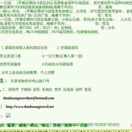
威海一日游。（早餐后乘BUS前往刘公岛乘船参观甲午海战馆， 您可看到甲午战争时期
餐后乘BUS到韩国服装城参观购物,晚餐于市内)。 宿：威海
威海--崂山--青岛。（早餐后乘BUS游览著名的崂山、太清宫，并可观赏到龙潭瀑布， 参
最具有代表性的广场--五四广场，晚餐于市内）。 宿：青岛
青岛一日游。(早餐后乘BUS前往栈桥公园、小鱼山公园、琴岛(有小青岛之称）、 八大关
场,游客可尽情地在海边游玩，晚餐于市内）。 宿：青岛
BUS返回济南，乘T1085（09：28/23：46）赴柳园。 宿：火车
车欣赏沿途风光，晚23:46抵柳园，BUS返回敦煌，结束愉快旅程。
 1 .星级宾馆双人标间酒店住宿 2 .空调旅游车
点首道门票 4.一日三餐(正餐八菜一汤)
秀导游服务 6.行程内火车硬卧票
 火车上及自由活动餐费、个人消费
点：
甘肃省敦煌市鸣山路15号
 人：
张玲萍 于晓莉 赵军 朱旭红 李萍 任海燕 张晖 黄燕
：
dunhuangtravelnet@hotmail.com
址：
http://www.dunhuangtravel.net
：
：
86-937-8841044 8837242 8841074 88410386 8841387 8841389 5952030 5952031
台、蓬莱、威海、崂山、泰山、济南、曲阜十一日游
■
■
■