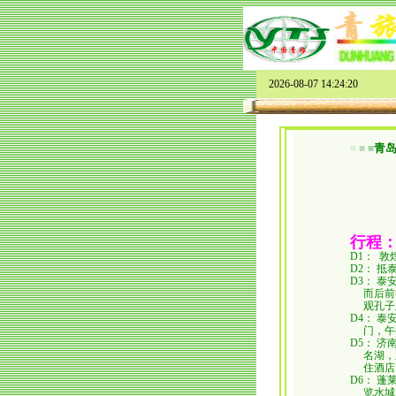
2026-08-07 14:24:20
青
■
■
■
行程
D1： 敦
D2：
D3： 
而后前往
观孔子及
D4： 
门，午餐
D5： 济
名湖，主
住
D6： 蓬
览水城