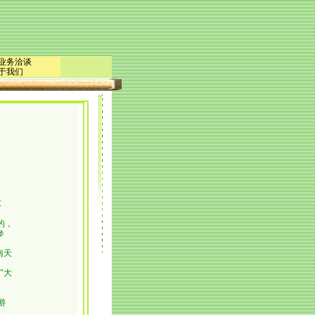
|业务洽谈
于我们
车
造的，
参
南天
"大
游