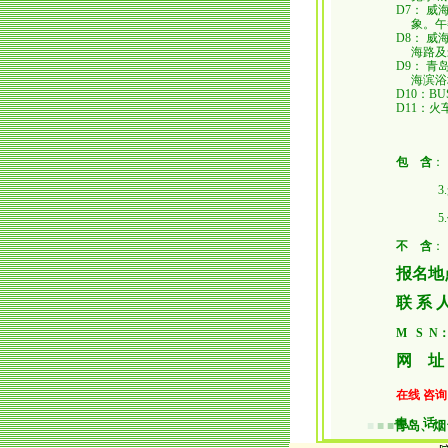
D7： 
象。午
D8： 
海路及
D9： 
海滨浴
D10：
D11：火
包 含
：
3.景
5.优
不 含
：
报名地
联 系
M S N
网 
在线 咨询
电 话
青岛、烟
■
■
■