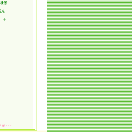
悲壮景
观东
、子
更多>>>