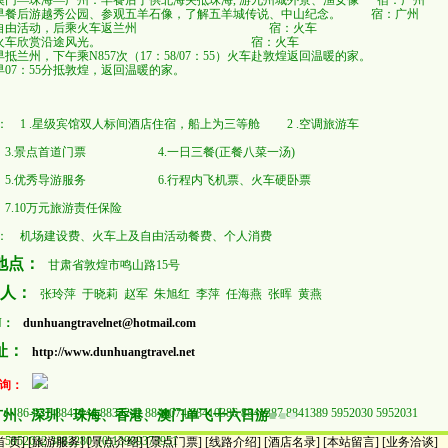
澳门
—
珠海
—
广州：早餐后于供北海关抵珠海
,
游九州城外景、渔女像 宿：广州
早餐后游越秀公园、参观五羊石像，了解五羊城传说、中山纪念。
宿：广州
自由活动，后乘
火车
返兰州
宿：火车
火车欣赏沿途风光。
宿：火车
早抵兰州，
下午乘N857次（17：58/07：55）火车赴敦煌返回温暖的家。
：早07：55分抵敦煌，返回温暖的家。
： 1 .星级宾馆双人标间酒店住宿，船上为三等舱 2 .空调旅游车
景点首道门票 4.一日三餐(正餐八菜一汤)
优秀导游服务 6.行程内飞机票、火车硬卧票
0万元旅游责任保险
： 机场建设费、火车上及自由活动餐费、个人消费
地点：
甘肃省敦煌市鸣山路15号
 人：
张玲萍 于晓莉 赵军 朱旭红 李萍 任海燕 张晖 黄燕
N：
dunhuangtravelnet@hotmail.com
址：
http://www.dunhuangtravel.net
咨询：
话：
86-937-8841044 8837242 8841074 88410386 8841387 8841389 5952030 5952031
广州、深圳、珠海、香港、澳门单飞十六日游
■
■
■
32 3882280 (0)13909373951
首 页]
[旅游服务]
[景点介绍]
[
景点门票
]
[线路介绍]
[酒店名录]
[本站留言]
[业务洽谈