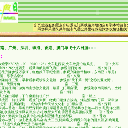
首 页
|
旅游服务
|
景点介绍
|
景点门票
|
线路介绍
|
酒店名录
|
本站留言
|
导游风采
|
团队菜单
|
城市气温|
公路里程
|
探险旅游
|
友情链接
|
关
海南、广州、深圳、珠海、香港、澳门单飞十六日游
■
■
■
：
敦煌乘
K592次（09：39/09：26）
火车赴西安
,
火车欣赏沿途风光 。
宿：火车
早
09：26
分抵西安，后乘海航航班飞海口
,
参观假日海滩
宿：海口
前往兴隆参观万泉河，红色娘子军纪念园，参观兴隆热带植物，东南亚（印尼）
园，尽享温泉浴
宿：兴隆
兴隆前往三亚，早餐后参观珍珠文化馆，参观有“天下第一湾”之称的亚龙湾，
海，天涯海角
宿：三亚
三亚前往海口游览南山佛教文化苑，黎苗（门票自理），参观陵水南湾猴岛，土特
发市场
宿：海口
早上自由活动，下午坐船前往广州
宿：船上
早接团，前往深圳，观虎门大桥、瞰虎门硝烟古战场、烟波浩瀚伶仃洋，深圳游
之窗（门票自理）、或锦绣中华民俗文化村（门票自理）
宿：深圳
深圳
—
香港：早餐后经深圳出境口岸进香港
,
游览香港风水胜地
—
浅水湾
,
海洋公园
,
馆
,
水族馆
,
观海豚表演
,
集古村
,
晚登太平山俯视香港美丽的夜景
宿：香港
香港：游黄大仙
,
会展中心
,
维多利亚港湾
,
住港部队
宿：香港
香港
—
澳门：游主教山
,
赛马会场
,
大三巴
,
妈阁庙
,
文明遐尔闻名的普京酒店
,
晚可赴
试运气或自费欣赏
巴黎艳舞
宿：澳门