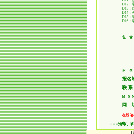
D11
：
D12
：
D13
：
D14
：
D15
：
D16
包 含
3.
5.
7.1
不 含
报名
联 系
M S 
网 
在线 
电 
海南、
■
■
■
59520
[