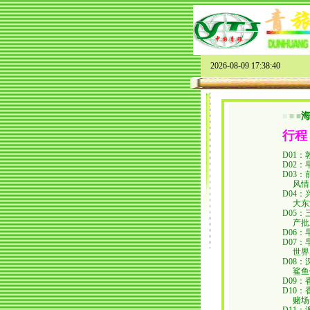
2026-08-09 17:38:40
■
■
■
行程
D01
：
D02
：
D03
：
风情
D04
：
大东
D05
：
产批
D06
：
D07
：
世界
D08
：
鲨鱼
D09
：
D10
：
赌场一