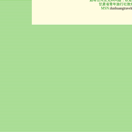
如有任何意见和问题，欢迎
甘肃省青年旅行社敦煌分
MSN:
dunhuangtrave