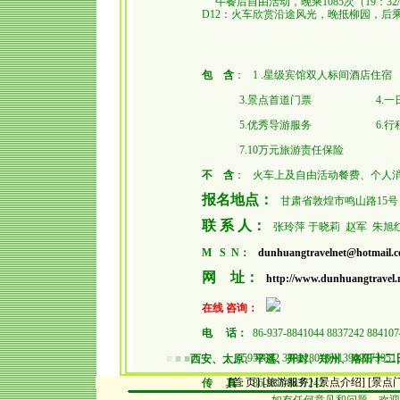
午餐后自由活动，晚乘1085次（19：32/
D12
：火车欣赏沿途风光，晚抵柳园，后
包 含
： 1 .星级宾馆双人标间酒店住宿
3.景点首道门票 4.一日三餐
5.优秀导游服务 6.行程内
7.10万元旅游责任保险
不 含
： 火车上及自由活动餐费、个人
报名地点：
甘肃省敦煌市鸣山路15号
联 系 人：
张玲萍 于晓莉 赵军 朱旭
M S N：
dunhuangtravelnet@hotmail.
网 址：
http://www.dunhuangtravel.
在线 咨询：
电 话：
86-937-8841044 8837242 884107
5952032 3882280 (0)13909373951
十二
■
■
■
西安、太原、平遥、开封、郑州、洛阳
[首 页]
[旅游服务]
[景点介绍]
[
景点
传 真：
86-937-8837242