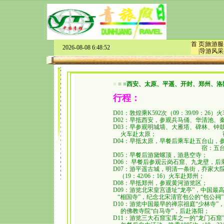
首 页
|
旅游服
2026-08-08 6:48:52
|
导游风采
■
■
■
西安、太原、平遥、开封、郑州、洛
行程：
D01
：敦煌乘K592次（09：39/09：26
D02
：早抵西安，参观兵马俑、华清池、
D03
：早参观明城墙、大雁塔、碑林、钟
火车
赴太原；
D04
：早抵太原，早餐后乘车赴五台山，
宿：五
D05
：早餐后游黛螺顶，游悬空寺；
D06
：
早餐后参观云岗石窟、九龙壁，后
D07
：游平遥古城，明清一条街，乔家大
（
19：42/06：16
）火车赴郑州；
D08
：早抵郑州，参观黄河游览区；
D09
：游览北宋皇宫遗址“龙亭”，中国最高
“相国寺”，纪念北宋清官包公的“包公祠
D10
：游览中国最早的禅宗祖庭“少林寺”
的
佛教寺院“白马寺”，后赴洛阳；
D11
：游览三大石窟宝库之一的“龙门石窟”