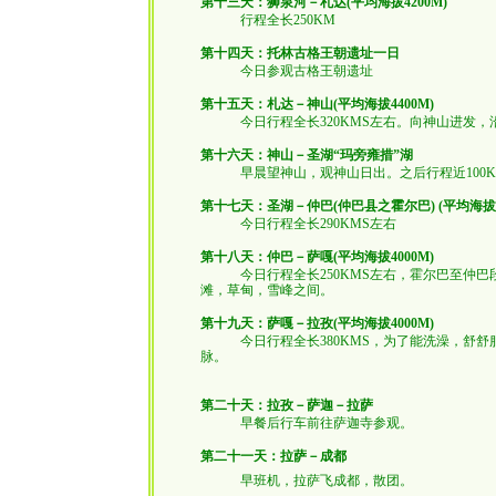
第十三天：狮泉河－札达(平均海拔4200M)
行程全长250KM
第十四天：托林古格王朝遗址一日
今日参观古格王朝遗址
第十五天：札达－神山(平均海拔4400M)
今日行程全长320KMS左右。向神山进发，沿
第十六天：神山－圣湖“玛旁雍措”湖
早晨望神山，观神山日出。之后行程近100K
第十七天：圣湖－仲巴(仲巴县之霍尔巴) (平均海拔45
今日行程全长290KMS左右
第十八天：仲巴－萨嘎(平均海拔4000M)
今日行程全长250KMS左右，霍尔巴至仲巴
滩，草甸，雪峰之间。
第十九天：萨嘎－拉孜(平均海拔4000M)
今日行程全长380KMS，为了能洗澡，舒舒
脉。
第二十天：拉孜－萨迦－拉萨
早餐后行车前往萨迦寺参观。
第二十一天：拉萨－成都
早班机，拉萨飞成都，散团。