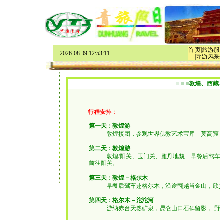
首 页
|
旅游服
2026-08-09 12:53:11
|
导游风采
■
■
■
敦煌、西藏
行程安排
：
第一天：敦煌游
敦煌接团，参观世界佛教艺术宝库－莫高窟
第二天：敦煌游
敦煌
/
阳关、玉门关、雅丹地貌
早餐后驾车
前往阳关。
第三天：敦煌－格尔木
早餐后驾车赴格尔木，沿途翻越当金山，欣
第四天：格尔木－沱沱河
游纳赤台天然矿泉，昆仑山口石碑留影， 