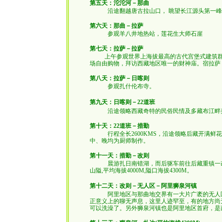
第五天：沱沱河－那曲
沿途翻越唐古拉山口， 眺望长江源头第一峰
第六天：那曲－拉萨
参观羊八井地热站，莲花生大师石崖
第七天：拉萨－拉萨
上午参观世界上海拔最高的古代宫堡式建筑群-
场自由购物，拜访西藏地区唯一的财神庙。宿拉萨
第八天：拉萨－日喀则
参观扎什伦布寺。
第九天：日喀则－22道班
沿途领略西藏奇特的民俗民情及多藏布江畔美
第十天：22道班－措勤
行程全长2600KMS，沿途领略后藏开满鲜花
中、晚均为厨师制作。
第十一天：措勤－改则
晨游扎日南错湖，而后驱车前往后藏重镇一改则
山隘,平均海拔4000M,隘口海拔4300M。
第十二天：改则－无人区－阿里狮泉河镇
阿里地区与那曲地交界有一大片广袤的无人区，
正意义上的聊无声息，这里人迹罕至，有的地方尚
可以洗澡了。另外狮泉河镇也是阿里地区首府，是