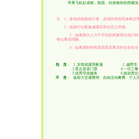
早乘飞机赴成都，散团，结束愉快的西藏深
注 1：参加此线路旅行者，必须持有医院体检证
2：由旅行社配备减缓高原反应之药物。
3：如果因为人力不可抗拒因素而出现行程受
每位乘员理解。
4：如果遇到特殊原因危及乘员的生命安全，
包 含
： 1 .宾馆或露营帐蓬 2 
3.景点首道门票 4.一日三
5.优秀导游服务 6.旅游责任
不 含
： 返程大交通费用、自由活动餐费、个人