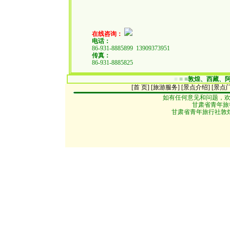
在线咨询：
电话：
86-931-8885899 13909373951
传真：
86-931-8885825
■
■
■
敦煌、西藏、
[首 页]
[旅游服务]
[景点介绍]
[
景点
如有任何意见和问题，
甘肃省青年旅行
甘肃省青年旅行社敦煌