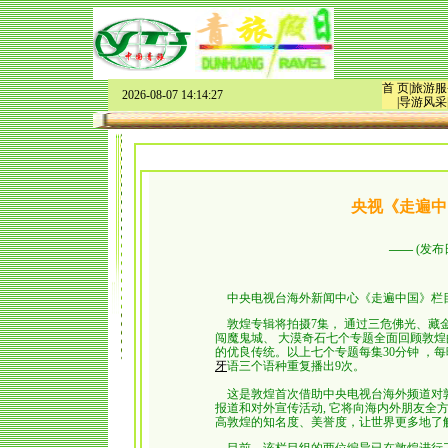
首 页
|
旅游服
2026-08-07 14:14:27
|
导游风采
央视《走遍中
——
(发布日
中央电视台海外新闻中心《走遍中国》栏
敦煌专辑将拍摄7集， 通过三危佛光、藏
闯魔鬼城、 大漠奇石七个专题全面回顾敦
的优良传统。以上七个专题每集30分钟
，每
牙
语三个语种重复播出9次。
这是敦煌首次借助中央电视台海外频道对
报道和对外宣传活动, 它将向海内外朋友全
高敦煌的知名度、美誉度，让世界更多地了