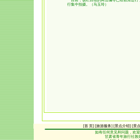
目前，该栏目组的两位编导已在敦煌进行了
行集中拍摄。（马玉玲）
[首 页]
[旅游服务]
[景点介绍]
[
景
如有任何意见和问题，欢迎
甘肃省青年旅行社敦煌分